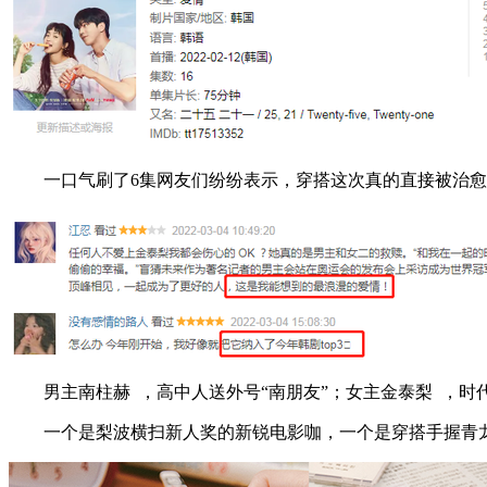
一口气刷了6集网友们纷纷表示，穿搭这次真的直接被治愈
男主南柱赫 ，高中人送外号“南朋友”；女主金泰梨 ，时
一个是梨波横扫新人奖的新锐电影咖，一个是穿搭手握青龙奖