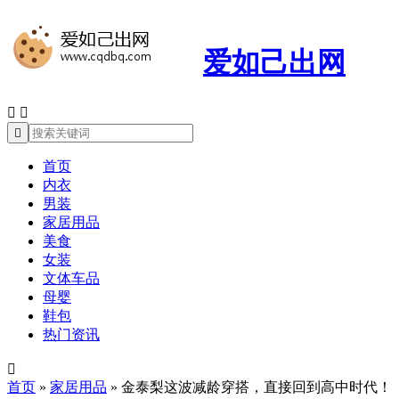
爱如己出网



首页
内衣
男装
家居用品
美食
女装
文体车品
母婴
鞋包
热门资讯

首页
»
家居用品
»
金泰梨这波减龄穿搭，直接回到高中时代！