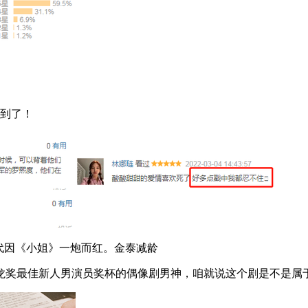
到了！
代因《小姐》一炮而红。金泰减龄
最佳新人男演员奖杯的偶像剧男神，咱就说这个剧是不是属于