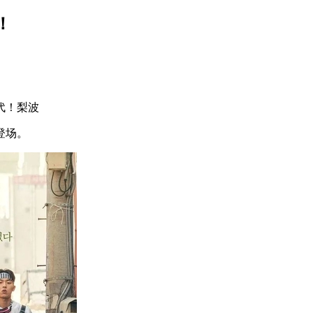
！
时代！梨波
登场。