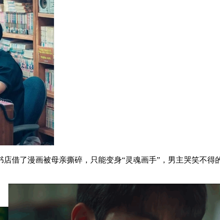
借了漫画被母亲撕碎，只能变身“灵魂画手”，男主哭笑不得