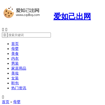
爱如己出网



首页
母婴
美食
内衣
男装
家居用品
美妆
女装
鞋包
热门资讯

首页
»
母婴