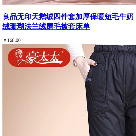
良品无印天鹅绒四件套加厚保暖短毛牛奶
绒珊瑚法兰绒磨毛被套床单
￥168.00