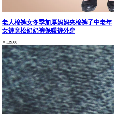
老人棉裤女冬季加厚妈妈夹棉裤子中老年
女裤宽松奶奶裤保暖裤外穿
￥139.00