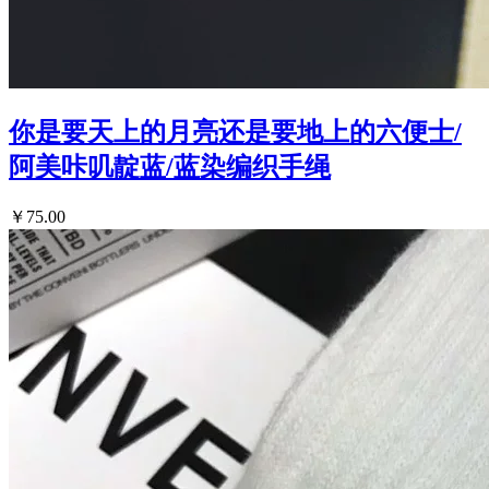
你是要天上的月亮还是要地上的六便士/
阿美咔叽靛蓝/蓝染编织手绳
￥75.00