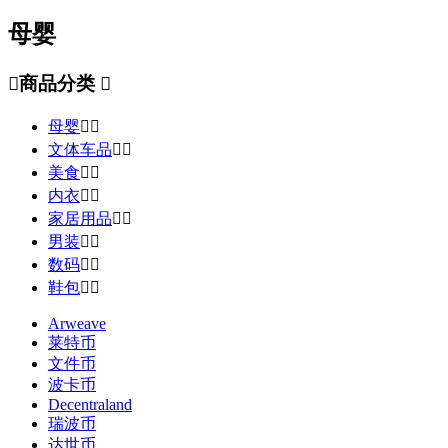
母婴

商品分类

母婴


文体车品


美食


内衣


家居用品


男装


数码


鞋包


Arweave
莱特币
文件币
波卡币
Decentraland
瑞波币
达世币