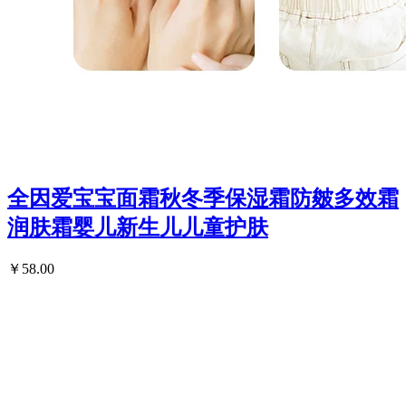
全因爱宝宝面霜秋冬季保湿霜防皴多效霜
润肤霜婴儿新生儿儿童护肤
￥58.00