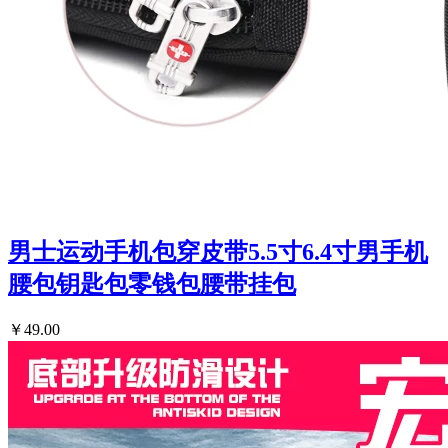
男士运动手机包穿皮带5.5寸6.4寸男手机
腰包钥匙包零钱包腰带挂包
￥49.00