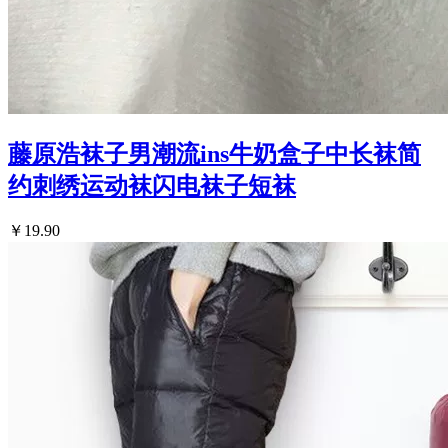
藤原浩袜子男潮流ins牛奶盒子中长袜简
约刺绣运动袜闪电袜子短袜
￥19.90