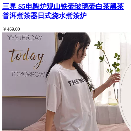
三界 S5电陶炉观山铁壶玻璃壶白茶黑茶
普洱煮茶器日式烧水煮茶炉
￥469.00