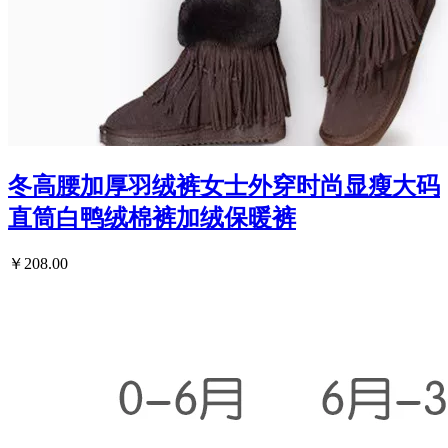
冬高腰加厚羽绒裤女士外穿时尚显瘦大码
直筒白鸭绒棉裤加绒保暖裤
￥208.00