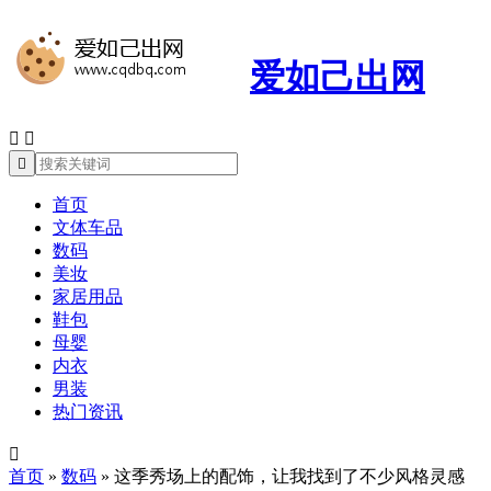
爱如己出网



首页
文体车品
数码
美妆
家居用品
鞋包
母婴
内衣
男装
热门资讯

首页
»
数码
»
这季秀场上的配饰，让我找到了不少风格灵感