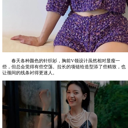
春天各种颜色的针织衫，胸前V领设计虽然相对显瘦一
些，但总会觉得有些空荡。拉长的项链给造型添了些精致，也
让颈间的线条衬得更迷人。