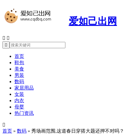
爱如己出网



首页
鞋包
美食
男装
数码
家居用品
女装
内衣
母婴
热门资讯

首页
»
数码
»
秀场画范围,这道春日穿搭大题还押不对吗？