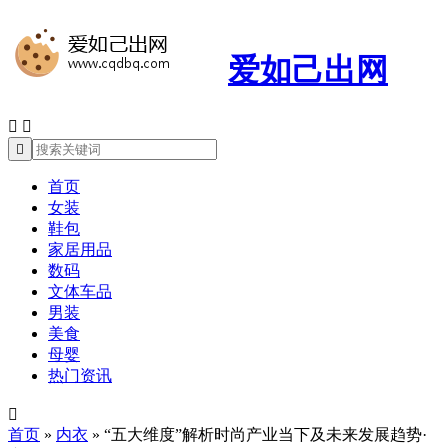
爱如己出网



首页
女装
鞋包
家居用品
数码
文体车品
男装
美食
母婴
热门资讯

首页
»
内衣
»
“五大维度”解析时尚产业当下及未来发展趋势·