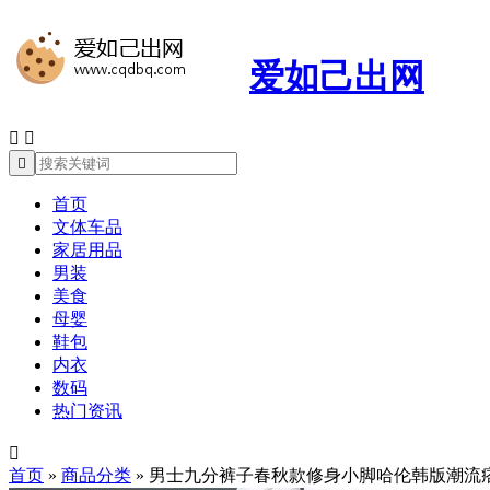
爱如己出网



首页
文体车品
家居用品
男装
美食
母婴
鞋包
内衣
数码
热门资讯

首页
»
商品分类
»
男士九分裤子春秋款修身小脚哈伦韩版潮流