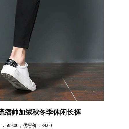
流痞帅加绒秋冬季休闲长裤
9.00，优惠价：89.00