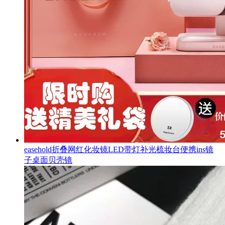
easehold折叠网红化妆镜LED带灯补光梳妆台便携ins镜
子桌面贝壳镜