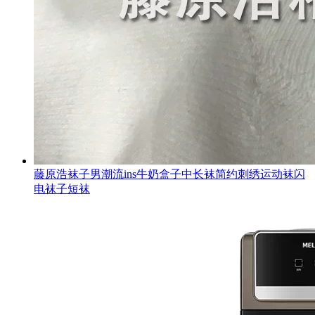
藤原浩袜子男潮流ins牛奶盒子中长袜简约刺绣运动袜闪
电袜子短袜