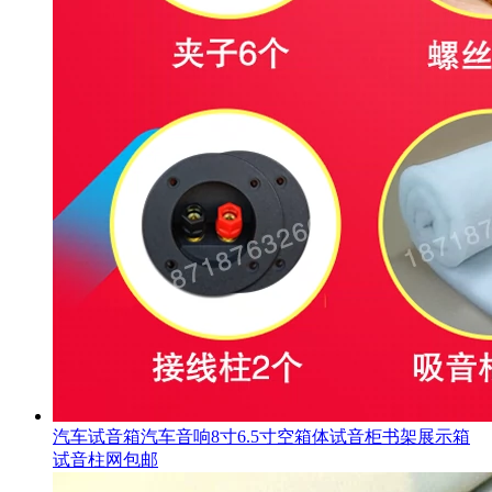
汽车试音箱汽车音响8寸6.5寸空箱体试音柜书架展示箱
试音柱网包邮