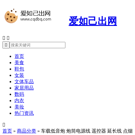
爱如己出网



首页
美食
鞋包
女装
文体车品
家居用品
数码
内衣
美妆
热门资讯

首页
»
商品分类
»
车载低音炮 炮筒电源线 遥控器 延长线 点烟