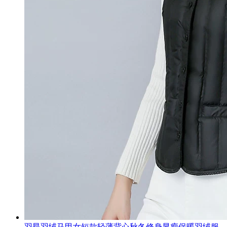
羽昂羽绒马甲女短款轻薄背心秋冬修身显瘦保暖羽绒服