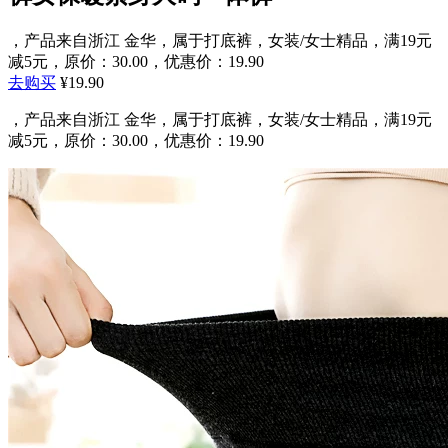
，产品来自浙江 金华，属于打底裤，女装/女士精品，满19元
减5元，原价：30.00，优惠价：19.90
去购买
¥19.90
，产品来自浙江 金华，属于打底裤，女装/女士精品，满19元
减5元，原价：30.00，优惠价：19.90