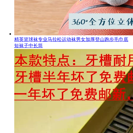
精英篮球袜专业马拉松运动袜男女加厚登山跑步毛巾底
短袜子中长筒