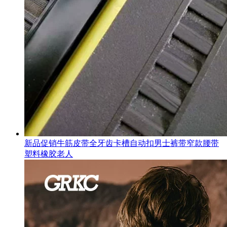
新品促销牛筋皮带全牙齿卡槽自动扣男士裤带窄款腰带
塑料橡胶老人