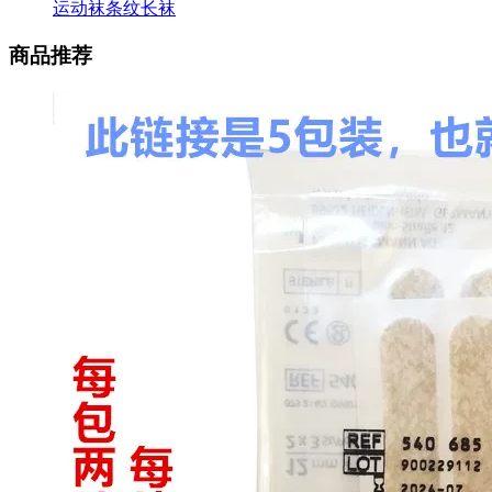
运动袜条纹长袜
商品推荐