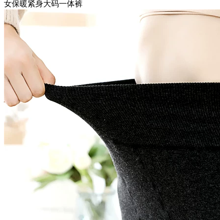
女保暖紧身大码一体裤